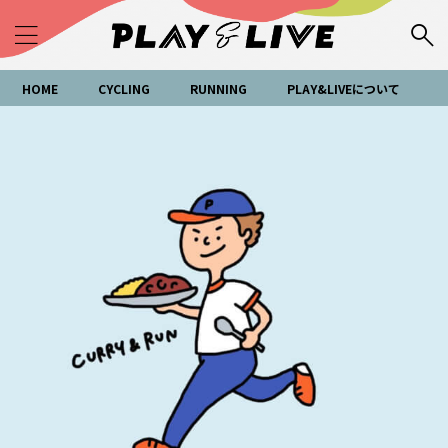
HOME
CYCLING
RUNNING
PLAY&LIVEについて