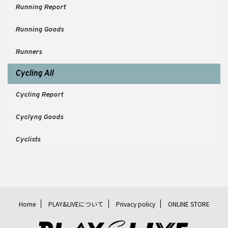
Running Report
Running Goods
Runners
Cycling All
Cycling Report
Cyclyng Goods
Cyclists
Home
PLAY&LIVEについて
Privacy policy
ONLINE STORE