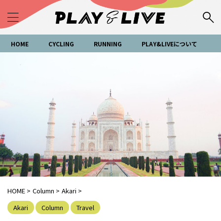
HOME
CYCLING
RUNNING
PLAY&LIVEについて
HOME
>
Column
>
Akari
>
Akari
Column
Travel