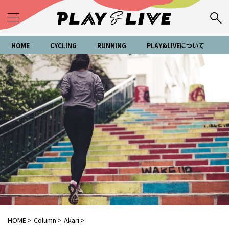
HOME
CYCLING
RUNNING
PLAY&LIVEについて
HOME
>
Column
>
Akari
>