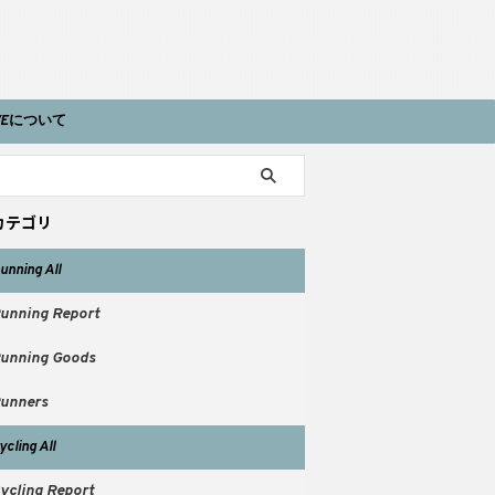
IVEについて
カテゴリ
unning All
unning Report
unning Goods
unners
ycling All
ycling Report