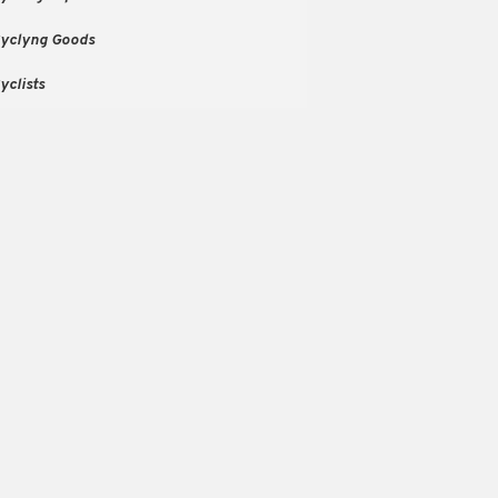
yclyng Goods
yclists