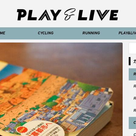
ME
CYCLING
RUNNING
PLAY&L
R
R
R
R
C
C