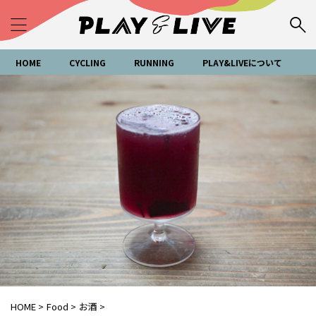
HOME
CYCLING
RUNNING
PLAY&LIVEについて
HOME
>
Food
>
お酒
>