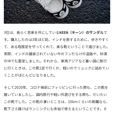
3位は、長らく苦楽を共にしている
KEEN（キーン）のサンダル
で
す。購入したのは3年ほど前、インドを旅するために、歩きやすく
て、ある程度足を守ってくれて、楽な靴ということで選びました。
実際、インドの舗装されていない牛のフンだらけの道路や、砂漠
の中でも重宝しました。それから、東南アジアなど暑い国に旅行
に行くときは、この靴1足で行くか、軽いのでリュックに詰めてい
くことがほとんどになりました。
そして2020年、コロナ禍前にフィリピンに行った際も、この靴を
履いていましたし、国内旅行や軽い外遊びをする際も、だいたい
この靴でした。この靴の凄いところは、10kmくらいの距離なら、
靴下さえ履けばランニングにも余裕で使えるということです。そ