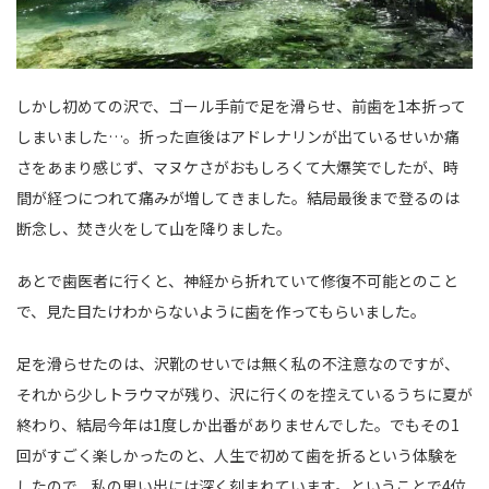
しかし初めての沢で、ゴール手前で足を滑らせ、前歯を1本折って
しまいました…。折った直後はアドレナリンが出ているせいか痛
さをあまり感じず、マヌケさがおもしろくて大爆笑でしたが、時
間が経つにつれて痛みが増してきました。結局最後まで登るのは
断念し、焚き火をして山を降りました。
あとで歯医者に行くと、神経から折れていて修復不可能とのこと
で、見た目たけわからないように歯を作ってもらいました。
足を滑らせたのは、沢靴のせいでは無く私の不注意なのですが、
それから少しトラウマが残り、沢に行くのを控えているうちに夏が
終わり、結局今年は1度しか出番がありませんでした。でもその1
回がすごく楽しかったのと、人生で初めて歯を折るという体験を
したので、私の思い出には深く刻まれています。ということで4位