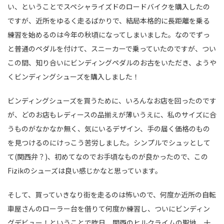
い、ということでスペシャライズドのロードバイクを購入したの
ですが、近所をゆるく走るばかりで、結局本格的に長距離を乗る
練習を始めるのは今年の秋頃になってしまいました。なのでずっ
と普通のペダルを付けて、スニーカーで乗っていたのですが、つい
この間、知り合いにビンディングペダルのお古をいただき、ようや
くビンディングシューズを購入しました！
ビンディングシューズを買うために、いろんなお店を回ったのです
が、どのお店もレディースの品揃えが薄いうえに、私のサイズに合
うものがなかなか無く、気にいるデザイン、手の届く価格のもの
を見つけるのにけっこう苦労しました。シンプルでシュッとして
て(関西弁？)、初めてなのでお手頃なものが良かったので、この
Fizikのシューズは良い感じかなと思っています。
そして、買っていきなり街を走るのは怖いので、何度か近所の自転
車屋さんのローラー台を借りて何度か練習し、ついにビンディン
グデビュー！ということで昨日、関西のヒルクライムの聖地、十