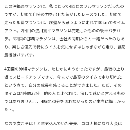
この沖縄県マラソンは、私にとって4回目のフルマラソンだったの
ですが、初めて自分の力を出せた気がしたレースでした。初めて
走った那覇マラソンは、序盤から思うように走れず30kmでタイム
アウト。2回目の淀川寛平マラソンは完走したものの後半バテバ
テ。3回目の那覇マラソンは、会社の同期たちと一緒だったのもあ
り、楽しさ優先で特にタイムを気にせずはしゃぎながら走り、結局
最後はバテバテ。
4回目の沖縄マラソンも、たしかにキツかったですが、最後の上り
坂でスピードアップできて、今までで最高のタイムで走り切れた
という点で、自分の成長を感じることができました。ただ、その
タイムは4時間32分。他の人と比べれば、決して速いと言えるもの
ではありませんし、4時間30分を切れなかったのが本当に悔しかっ
た…。
なので次こそは！と意気込んでいた矢先、コロナ禍になり大会は