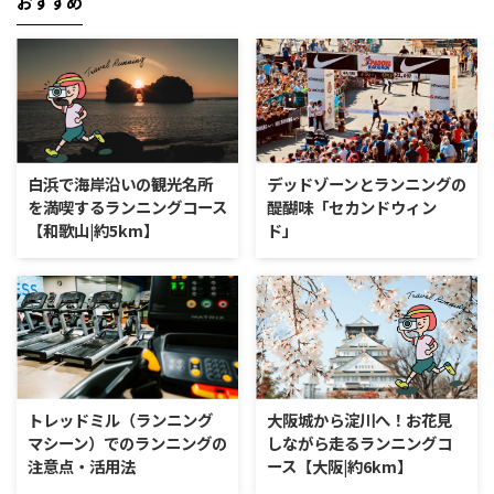
おすすめ
白浜で海岸沿いの観光名所
デッドゾーンとランニングの
を満喫するランニングコース
醍醐味「セカンドウィン
【和歌山|約5km】
ド」
トレッドミル（ランニング
大阪城から淀川へ！お花見
マシーン）でのランニングの
しながら走るランニングコ
注意点・活用法
ース【大阪|約6km】