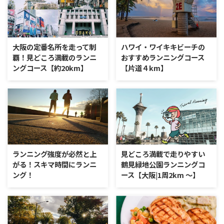
大阪の定番名所を走って制
ハワイ・ワイキキビーチの
覇！見どころ満載のランニ
おすすめランニングコース
ングコース【約20km】
【片道４km】
ランニング強度が必然と上
見どころ満載で走りやすい
がる！スキマ時間にランニ
鶴見緑地公園ランニングコ
ング！
ース【大阪|1周2km 〜】