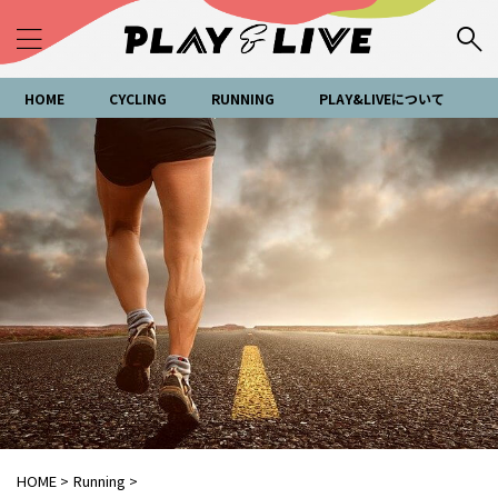
HOME
CYCLING
RUNNING
PLAY&LIVEについて
HOME
>
Running
>