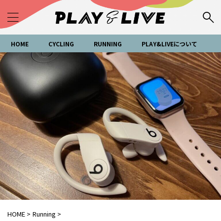
HOME
CYCLING
RUNNING
PLAY&LIVEについて
HOME
>
Running
>