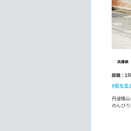
兵庫県
距離：15
#街を走
丹波篠山
のんびり