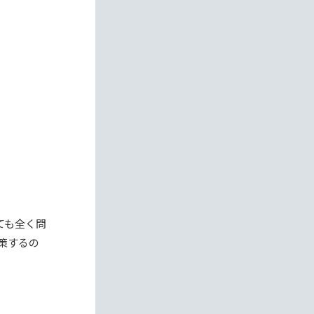
ても全く問
策するの