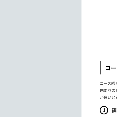
コー
コース紹
題ありま
が良いと
篠