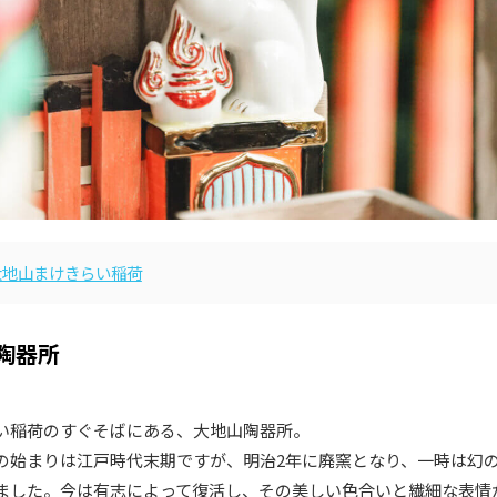
大地山まけきらい稲荷
陶器所
い稲荷のすぐそばにある、大地山陶器所。
の始まりは江戸時代末期ですが、明治2年に廃窯となり、一時は幻
ました。今は有志によって復活し、その美しい色合いと繊細な表情