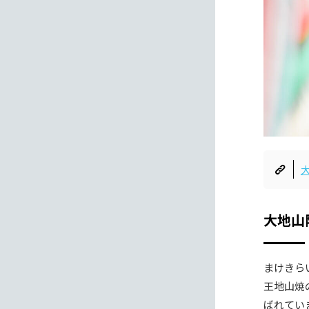
大地山
まけきら
王地山焼
ばれてい