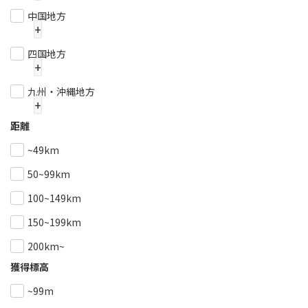
三重県
滋賀県
京都府
中国地方
岐阜県
静岡県
愛知県
+
大阪府
兵庫県
奈良県
鳥取県
島根県
岡山県
四国地方
和歌山県
+
広島県
山口県
徳島県
香川県
愛媛県
九州・沖縄地方
+
高知県
距離
福岡県
佐賀県
長崎県
~49km
熊本県
大分県
宮崎県
50~99km
鹿児島県
沖縄県
100~149km
150~199km
200km~
獲得標高
~99m