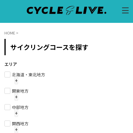
HOME
>
サイクリングコースを探す
エリア
北海道・東北地方
+
北海道
青森県
山形県
関東地方
+
岩手県
宮城県
秋田県
茨城県
栃木県
群馬県
中部地方
福島県
+
埼玉県
千葉県
東京都
新潟県
富山県
石川県
関西地方
神奈川県
+
福井県
山梨県
長野県